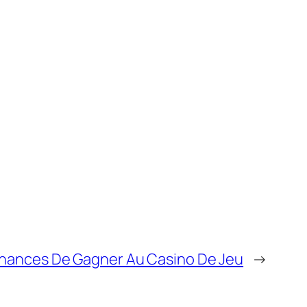
hances De Gagner Au Casino De Jeu
→